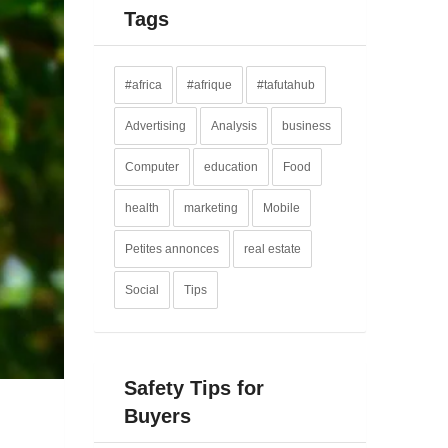
Tags
#africa
#afrique
#tafutahub
Advertising
Analysis
business
Computer
education
Food
health
marketing
Mobile
Petites annonces
real estate
Social
Tips
Safety Tips for
Buyers