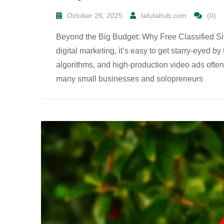
October 26, 2025
tafutahub.com
(0)
Beyond the Big Budget: Why Free Classified Si
digital marketing, it’s easy to get starry-eyed by
algorithms, and high-production video ads often s
many small businesses and solopreneurs