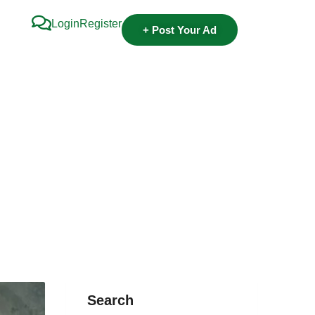
Login
Register
+ Post Your Ad
Search