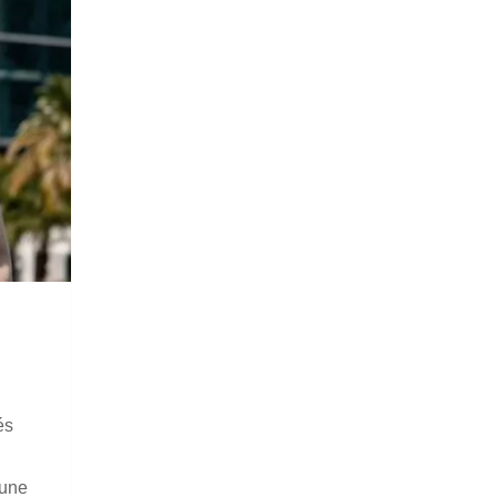
és
 une