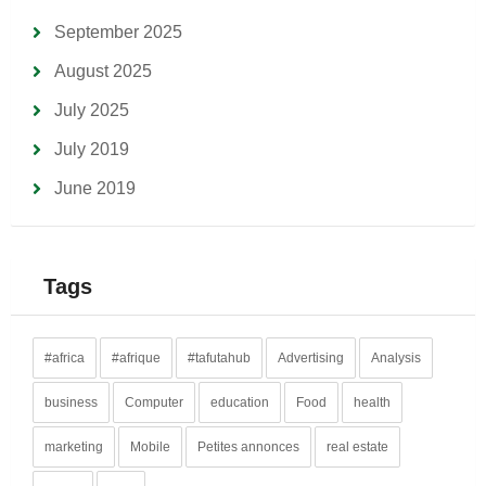
September 2025
August 2025
July 2025
July 2019
June 2019
Tags
#africa
#afrique
#tafutahub
Advertising
Analysis
business
Computer
education
Food
health
marketing
Mobile
Petites annonces
real estate