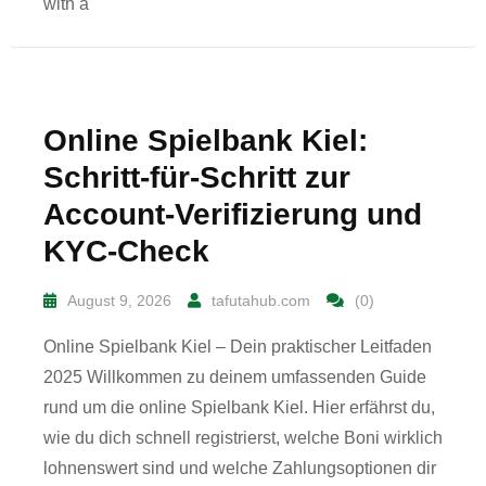
with a
Online Spielbank Kiel:
Schritt‑für‑Schritt zur
Account‑Verifizierung und
KYC‑Check
August 9, 2026
tafutahub.com
(0)
Online Spielbank Kiel – Dein praktischer Leitfaden
2025 Willkommen zu deinem umfassenden Guide
rund um die online Spielbank Kiel. Hier erfährst du,
wie du dich schnell registrierst, welche Boni wirklich
lohnenswert sind und welche Zahlungsoptionen dir