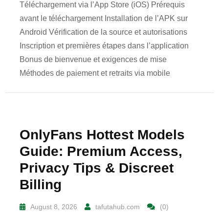
Téléchargement via l’App Store (iOS) Prérequis
avant le téléchargement Installation de l’APK sur
Android Vérification de la source et autorisations
Inscription et premières étapes dans l’application
Bonus de bienvenue et exigences de mise
Méthodes de paiement et retraits via mobile
OnlyFans Hottest Models
Guide: Premium Access,
Privacy Tips & Discreet
Billing
August 8, 2026
tafutahub.com
(0)