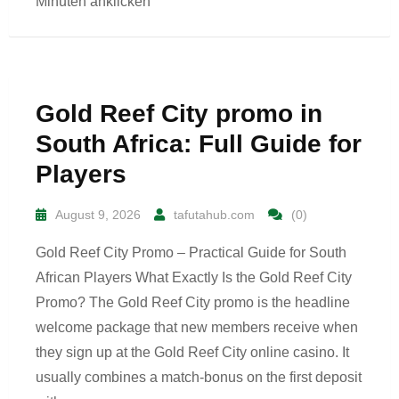
Minuten anklicken
Gold Reef City promo in
South Africa: Full Guide for
Players
August 9, 2026
tafutahub.com
(0)
Gold Reef City Promo – Practical Guide for South
African Players What Exactly Is the Gold Reef City
Promo? The Gold Reef City promo is the headline
welcome package that new members receive when
they sign up at the Gold Reef City online casino. It
usually combines a match‑bonus on the first deposit