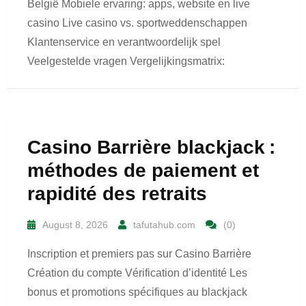
België Mobiele ervaring: apps, website en live
casino Live casino vs. sportweddenschappen
Klantenservice en verantwoordelijk spel
Veelgestelde vragen Vergelijkingsmatrix:
Casino Barrière blackjack :
méthodes de paiement et
rapidité des retraits
August 8, 2026
tafutahub.com
(0)
Inscription et premiers pas sur Casino Barrière
Création du compte Vérification d’identité Les
bonus et promotions spécifiques au blackjack