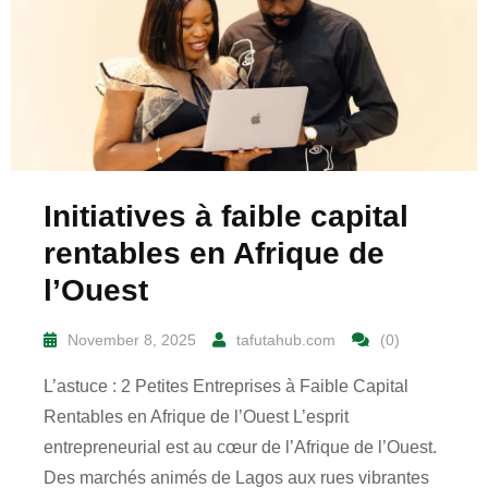
Initiatives à faible capital
rentables en Afrique de
l’Ouest
November 8, 2025
tafutahub.com
(0)
L’astuce : 2 Petites Entreprises à Faible Capital
Rentables en Afrique de l’Ouest L’esprit
entrepreneurial est au cœur de l’Afrique de l’Ouest.
Des marchés animés de Lagos aux rues vibrantes