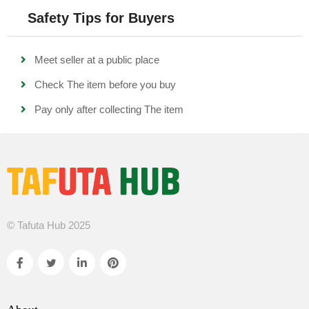
Safety Tips for Buyers
Meet seller at a public place
Check The item before you buy
Pay only after collecting The item
© Tafuta Hub 2025