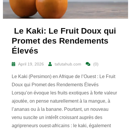
Le Kaki: Le Fruit Doux qui
Promet des Rendements
Élevés
April 19, 2026
tafutahub.com
(0)
Le Kaki (Persimon) en Afrique de l’Ouest : Le Fruit
Doux qui Promet des Rendements Élevés
Lorsqu’on évoque les fruits exotiques à forte valeur
ajoutée, on pense naturellement à la mangue, à
l’ananas ou à la banane. Pourtant, un nouveau
venu suscite un intérêt croissant auprès des
agripreneurs ouest-africains : le kaki, également