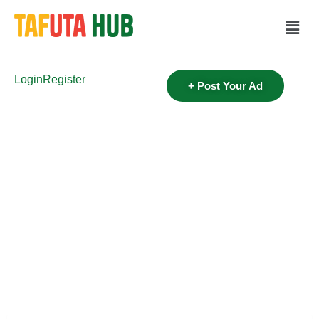
Login
Register
+ Post Your Ad
Archives
Home
>
Blog