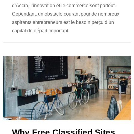
d’Accra, l’innovation et le commerce sont partout.
Cependant, un obstacle courant pour de nombreux
aspirants entrepreneurs est le besoin perçu d’un
capital de départ important.
Why Free Classified Sites