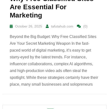
Are Essential For
Marketing
October 26, 2025
tafutahub.com
(0)
Beyond the Big Budget: Why Free Classified Sites
Are Your Secret Marketing Weapon In the fast-
paced world of digital marketing, it’s easy to get
starry-eyed by the latest trends. For instance,
influencer collaborations, complex AI algorithms,
and high-production video ads often steal the
spotlight. While these strategies certainly have their
place, many small businesses and solopreneurs