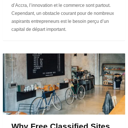
d’Accra, l’innovation et le commerce sont partout.
Cependant, un obstacle courant pour de nombreux
aspirants entrepreneurs est le besoin perçu d’un
capital de départ important.
Why Free Classified Sites