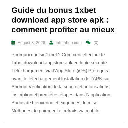
Guide du bonus 1xbet
download app store apk :
comment profiter au mieux
August 8, 2026
tafutahub.com
(0)
Pourquoi choisir 1xbet ? Comment effectuer le
1xbet download app store apk en toute sécurité
Téléchargement via l’App Store (iOS) Prérequis
avant le téléchargement Installation de l’APK sur
Android Vérification de la source et autorisations
Inscription et premières étapes dans l’application
Bonus de bienvenue et exigences de mise
Méthodes de paiement et retraits via mobile