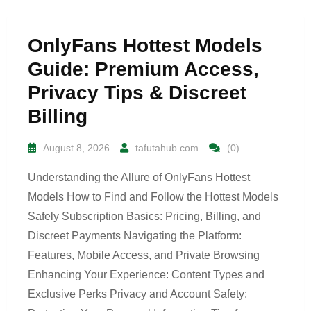
OnlyFans Hottest Models
Guide: Premium Access,
Privacy Tips & Discreet
Billing
August 8, 2026
tafutahub.com
(0)
Understanding the Allure of OnlyFans Hottest
Models How to Find and Follow the Hottest Models
Safely Subscription Basics: Pricing, Billing, and
Discreet Payments Navigating the Platform:
Features, Mobile Access, and Private Browsing
Enhancing Your Experience: Content Types and
Exclusive Perks Privacy and Account Safety: