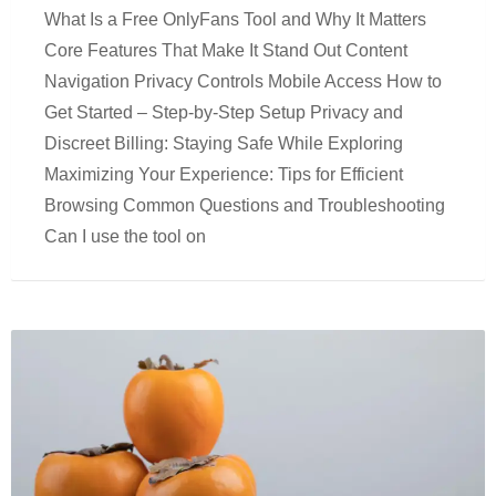
What Is a Free OnlyFans Tool and Why It Matters
Core Features That Make It Stand Out Content
Navigation Privacy Controls Mobile Access How to
Get Started – Step‑by‑Step Setup Privacy and
Discreet Billing: Staying Safe While Exploring
Maximizing Your Experience: Tips for Efficient
Browsing Common Questions and Troubleshooting
Can I use the tool on