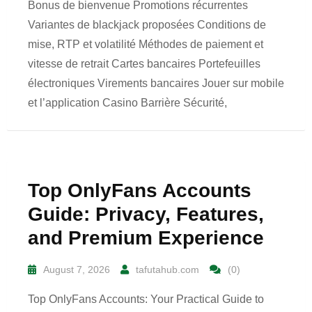
Bonus de bienvenue Promotions récurrentes
Variantes de blackjack proposées Conditions de
mise, RTP et volatilité Méthodes de paiement et
vitesse de retrait Cartes bancaires Portefeuilles
électroniques Virements bancaires Jouer sur mobile
et l’application Casino Barrière Sécurité,
Top OnlyFans Accounts
Guide: Privacy, Features,
and Premium Experience
August 7, 2026
tafutahub.com
(0)
Top OnlyFans Accounts: Your Practical Guide to