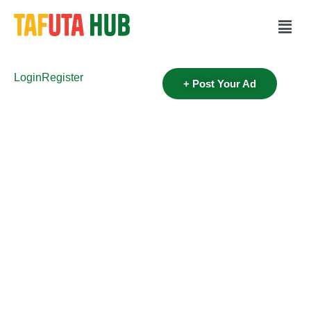
Login
Register
+ Post Your Ad
Archives
Home
>
Blog